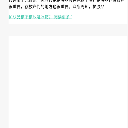
该远离阳光直射。你应该把护肤品放在冰箱里吗？护肤品的有效期
很重要，存放它们的地方也很重要。众所周知，护肤品
护肤品该不该放进冰箱？
阅读更多 ”