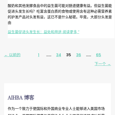
酸奶和其他发酵食品中的益生菌可能对肠道健康有益。但益生菌能
促进头发生长吗？吃富含蛋白质的食物或使用含有这种必需营养素
的护发产品对头发有益，这已不是什么秘密。毕竟，大部分头发是
由
益生菌促进头发生长：益处和用途
阅读更多 ”
←
以前的
1
……
34
35
36
……
65
下一个
→
AIHBA 博客
作为一个致力于使国际和外国商业专业人士能够进入美国市场